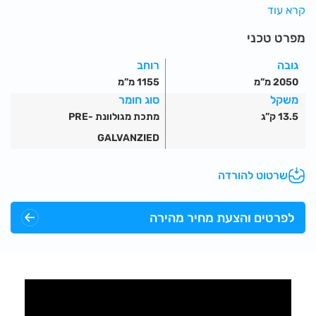
יחידת גלגל אינטגראלית.
קרא עוד
עיצוב עגול המתאים לגדר מעוגלת. מיוצר על פי התקן האירופאי
מפרט טכני
לאתרי עבודה.
ניתן לקבל בהזמנה מיוחדת.
גובה
רוחב
כנף אחת נפתחת כלפי פנים / חוץ.
2050 מ”מ
1155 מ”מ
ניתן לנעילה באמצעות מנעול סטנדרטי.
משקל
סוג חומר
13.5 ק”ג
מתכת מגולוונת PRE-
GALVANZIED
שרטוט להורדה
לפרטים והצעת מחיר מהירה