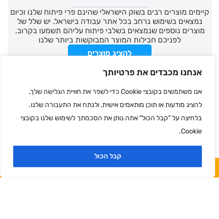
קיימים מוצרים רבים בשוק הישראלי שהינם פרי פיתוח שלנו וכיום
נמצאים בשימוש נרחב בכל אתר עבודה בישראל. יש שלל של
מוצרים נוספים שנמצאים בשלבי פיתוח עליהם תשמעו בקרוב.
לפניכם חבילות המוצר המבוקשות ביותר שלנו
להציג מוצרים
אנחנו מכבדים את פרטיותך
אנו משתמשים בקובצי Cookie כדי לשפר את חוויית הגלישה שלך,
פתח סרגל
להציג מודעות או תוכן מותאמים אישית, ולנתח את התעבורה שלנו.
בלחיצה על "קבל הכול" אתה נותן את הסכמתך לשימוש שלנו בקובצי
Cookie.
קבל הכול
הצעת מחיר מהירה
מק"ט: XMK0002
מק"ט: SRC0030
פיגום אלומיניום נייד
חבילת מעבר בטוח
רחב
להולכי רגל STA
משקל
אורך
רוחב
גובה