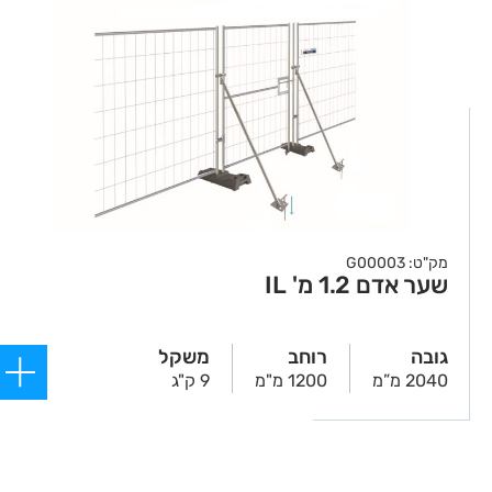
מק"ט: G00003
שער אדם 1.2 מ' IL
גובה
רוחב
משקל
2040 מ”מ
1200 מ"מ
9 ק"ג