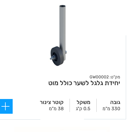
מק"ט: GW00002
יחידת גלגל לשער כולל מוט
גובה
משקל
קוטר צינור
330 מ"מ
0.5 ק"ג
38 מ"מ