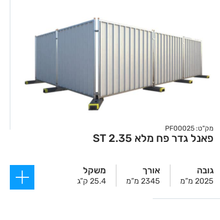
מק"ט: PF00025
פאנל גדר פח מלא 2.35 ST
גובה
אורך
משקל
2025 מ”מ
2345 מ”מ
25.4 ק”ג