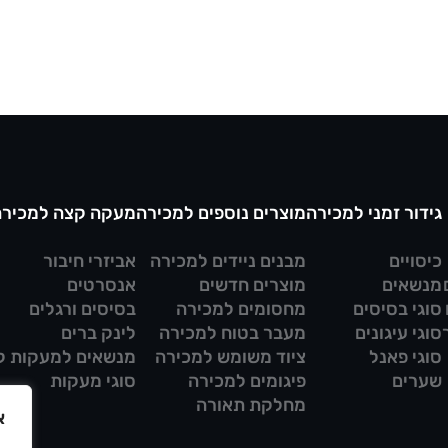
גידור זמני למכירה
מוצרים נוספים למכירה
מעקה קצה למכירה
כיסויים
מבנים ניידים למכירה
אביזרי חיבור
מנשאים
מוצרים חדשים
אנסרטים
סוגי בסיסים
מחסומים למכירה
בסיסים ורגלים
סוגי עיגונים
מעבר בטוח למכירה
לינק ברים
סוגי פאנל
ציוד משומש למכירה
מנשאים למעקות ק
שערים
פיגומים למכירה
סוגי מעקות
מחלקת תאורה
א