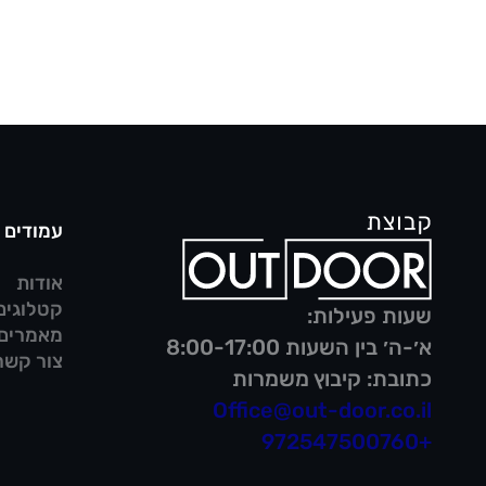
עמודים
אודות
קטלוגים
שעות פעילות:
מאמרים
א׳-ה׳ בין השעות 8:00-17:00
צור קשר
כתובת: קיבוץ משמרות
Office@out-door.co.il
+972547500760