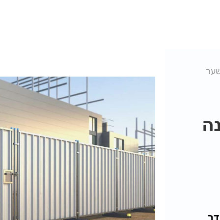
ער
זמנה
דר