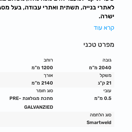
לאתרי בנייה, תשתית ואתרי עבודה, בעל מס
ישרה.
השער ניתן לנעילה ואפשר לשלבו בכל נקודה בג
קרא עוד
מיוצר על פי התקן האירופאי לאתרי עבודה.
מפרט טכני
השער ניתן לנעילה ואפשר לשלבו בכל נקודה בג
מיוצר על פי התקן האירופאי לאתרי עבודה.
גובה
רוחב
2040 מ”מ
1200 מ"מ
משקל
אורך
21 ק"ג
2140 מ”מ
עובי
סוג חומר
0.5 מ"מ
מתכת מגולוונת PRE-
GALVANZIED
סוג הלחמה
Smartweld