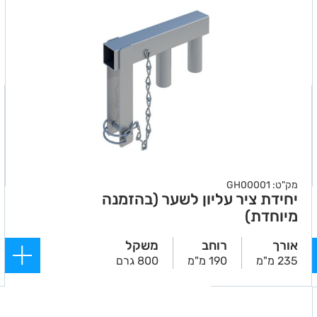
מק"ט: GH00001
יחידת ציר עליון לשער (בהזמנה
מיוחדת)
אורך
רוחב
משקל
235 מ"מ
190 מ"מ
800 גרם