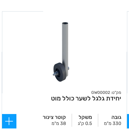
מק"ט: GW00002
יחידת גלגל לשער כולל מוט
גובה
משקל
קוטר צינור
330 מ"מ
0.5 ק"ג
38 מ"מ