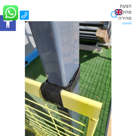
הצעת
מחיר
0
פתח סרגל
מהירה