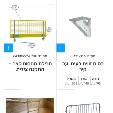
מק"ט: SR912116
מק"ט: d41d8cd98f00
בסיס זווית לעיגון על
חבילת מחסום קצה –
קיר
התקנה צידית
להשכרה
גובה
אורך
משקל
193 מ"מ
140 מ"מ
1.365 ק"ג