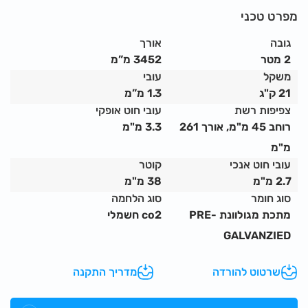
. הגדר מחוזקת בכמה פרמטרים:
מפרט טכני
עובי דופן הצינור ההקפי 1.3 מ"מ
גובה
אורך
עובי החוטים ברשת מוגברת וריתוך CO2 מחוזק.
2 מטר
3452 מ”מ
ריתוך המסגרת נעשה בצורה מחוזקת.
משקל
עובי
גדר זו מתאימה במיוחד לאתרי עבודה בהם יש תזוזות ושינויים
21 ק"ג
1.3 מ”מ
רבים כמו חיכוך מוגבר של תנועת רכבים וחומרים.
צפיפות רשת
עובי חוט אופקי
הגדר מתאימה במיוחד לגופים שמבצעים שימוש אינטנסיבי כגון
רוחב 45 מ"מ, אורך 261
3.3 מ"מ
חברות השכרה ובטיחות.
מ"מ
עובי חוט אנכי
קוטר
2.7 מ"מ
38 מ"מ
סוג חומר
סוג הלחמה
מתכת מגולוונת PRE-
co2 חשמלי
GALVANZIED
שרטוט להורדה
מדריך התקנה