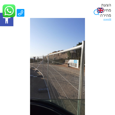
הצעת
מחיר
0
פתח סרגל
מהירה