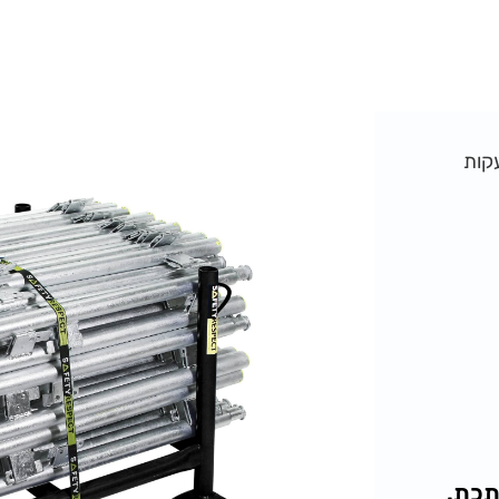
קות
תכת.