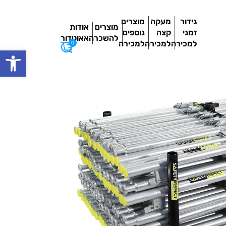
גידור
מעקה
מוצרים
מוצרים
אודות
זמני
קצה
נוספים
להשכרה
אאוטדור
למכירה
למכירה
למכירה
0
פתח סרגל