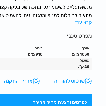
מנשא רגליים לשינוע רגלי מתכת של מעקה קצה SR
מתאים להובלות למנוף ומלגזה, ניתן להעמיס אח
קרא עוד
השני עד 3 קומות.
אינו נחשב כאביזר הרמה.
מפרט טכני
על ידי שימוש במנשא ייעודי הציוד נשמר יותר טו
ולאורך זמן
אורך
רוחב
המנשא עשוי מתכת שחורה ומגולוונת.
1030 מ"מ
910 מ"מ
משקל
20 ק"ג
יחידות.
תכולת מנשא עבור רגלי תמיכה להתקנה עילי
שרטוט להורדה
מדריך התקנה
100 יחידות.
יתרונות המוצר:
מוצרינו מועברים באמצעות מנשאים ייעודיים.
לפרטים והצעת מחיר מהירה