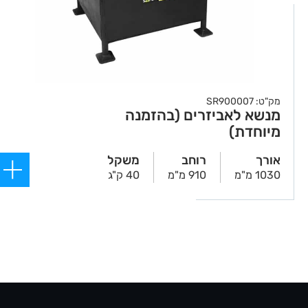
מק"ט: SR900007
מנשא לאביזרים (בהזמנה
מיוחדת)
אורך
רוחב
משקל
1030 מ"מ
910 מ"מ
40 ק"ג