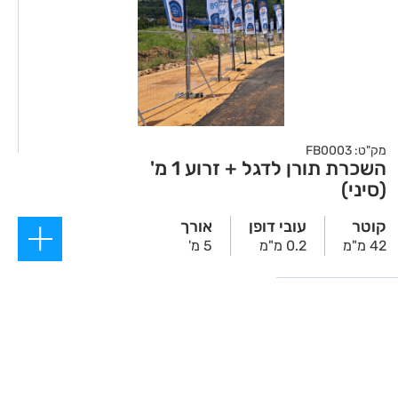
מק"ט: FB0003
השכרת תורן לדגל + זרוע 1 מ'
(סיני)
קוטר
עובי דופן
אורך
42 מ"מ
0.2 מ"מ
5 מ'