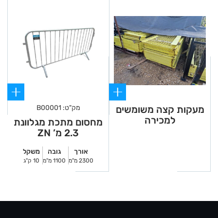
מעקות קצה משומשים
מק"ט: B00001
למכירה
מחסום מתכת מגלוונת
2.3 מ’ ZN
אורך
גובה
משקל
2300 מ"מ
1100 מ"מ
10 ק"ג