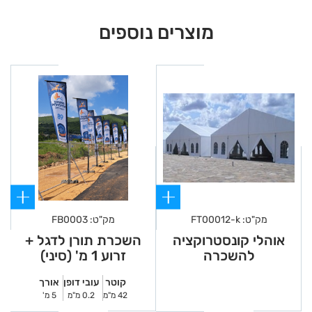
מעקות קצה
מוצרים נוספים
מחסומי מתכת
מחסומי כניסת קהל
רשתות צל
מבנים ניידים
לקוחות וספקים המעוניינים למכור לאאוטדור מוצרים
משומשים, יכולים לפנות לסמנכ"ל תפעול –
קובי שירון בטלפון 052-8545728
מק"ט: FT00012-k
מק"ט: FB0003
אוהלי קונסטרוקציה
השכרת תורן לדגל +
להשכרה
זרוע 1 מ' (סיני)
קוטר
עובי דופן
אורך
42 מ"מ
0.2 מ"מ
5 מ'