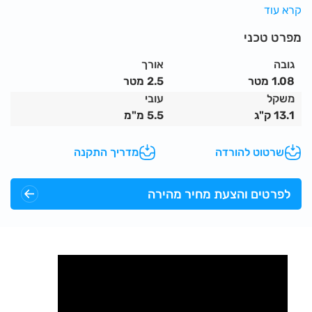
קרא עוד
המוצר תואם את התקן האירופאי EN13374 A+B.
בכמויות גדולות ניתן להזמין עם לוגו וצבע הלקוח.
מפרט טכני
המוצר מסופק במנשא ייעודי, תכולת המנשא 60 יחידות.
גובה
אורך
מתכת מגולוונת
1.08 מטר
2.5 מטר
יתרונות המוצר:
משקל
עובי
מציל חיים - הלכה למעשה
13.1 ק"ג
5.5 מ"מ
ממתג את האתר ואת הקבלן המבצע.
שרטוט להורדה
מדריך התקנה
מגוון אביזרים משלימים המאפשרים פתרונות לכל סיטואציית אתר.
מקרין סדר, תודעת בטיחות ותורם לניהול תקין.
לפרטים והצעת מחיר מהירה
מעלה את רמת הביטחון לעובדי האתר ותורם ישירות להגברת
התפוקות.
חדשני, מודרני ומתקדם מבחינת תפיסת העבודה.