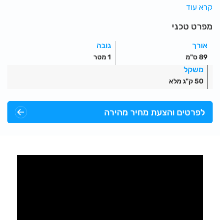
קרא עוד
המחסום מגיע עם מחזירי אור להדגשה בלילה, ואפשרות למילוי
מים למשקל נוסף.
מפרט טכני
ניתן להעמסה אחד על השני (חוסך מקום בהובלה)
אורך
גובה
חומר: פוליאתילן עמידות לקרינת UV
89 ס"מ
1 מטר
משקל
50 ק"ג מלא
לפרטים והצעת מחיר מהירה