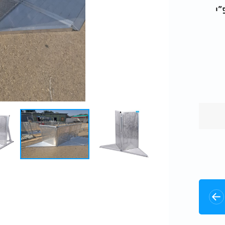
”י
ספקת
א) ומחסום