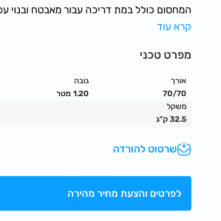
המחסום כולל במת דריכה עבור מאבטח ובנוי עפ
תקן אירופאי.
קרא עוד
חברת OUTDOOR הינה החברה המובילה לא
מפרט טכני
מחסומי לחץ אלומיניום.
תוספות:
אורך
גובה
ניתן להזמין בנוסף מנשאים (10 יח' למנש
70/70
1.20 מטר
לחץ עם פתח לכבלים.
משקל
32.5 ק"ג
שרטוט להורדה
לפרטים והצעת מחיר מהירה