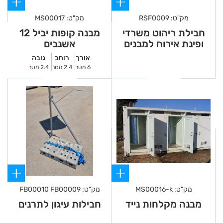
קירות פנים - גבס.
בידוד - קלקר.
מק"ט: RSF0009
מק"ט: MS00017
תקרה - אקוסטית.
חבילת ריהוט משרדי
מבנה קופות יביל 12
ופינת אירוח למבנים
אשנבים
צבע חוץ - צבע גרגירי - RAL.
ניידים
אורך
רוחב
גובה
צבע פנים - צבע לבן סינטטי - RAL.
6 מטר
2.4 מטר
2.4 מטר
גג - מקורי מכולה.
יתרונות המוצר:
רצפת פי.וי.סי.
קירות גבס.
חלון רפפה.
כיור שטיפת ידיים.
דלתות חוץ נפרדות.
מק"ט: MS00016-k
מק"ט: FB00010 FB00009
מבנה מקלחות נייד
חבילות עיגון לתרנים