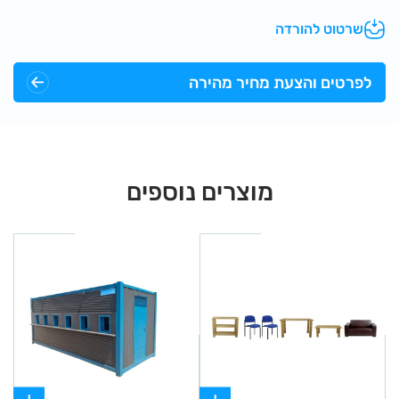
כימיים) כמו בבית, אסתטיים ונוחים לתחזוקה וניקיון, כל מבנה
שרטוט להורדה
מכיל 2 תאים, 1 בכל צד. גודל כל תא 1.2 מ' * 2.0 מ'.
בכל תא שירותים דלת עם נעילה פנימית, כיור לשטיפת ידיים וחלון
לפרטים והצעת מחיר מהירה
איוורור, אסלה מחרס, מיכל הדחה, תאורה, מתקן לנייר טואלט, פח
אשפה ופתחי אוורור.
השירותים מתחברים לתשתית קיימת של מים וניקוז, עם אפשרות
לחיבור למערכת סגורה (עצמאית) של ניקוז ומים.
מוצרים נוספים
מבני השירותים מובלים בהובלת מנוף וניתנים להובלה לכל חלקי
הארץ.
יש לאפשר גישה עד 3 מ' מדופן המשאית.
מפרט טכני:
גימור חץ - מכולה מקורית.
דלת - דלת כניסה פח+מגן גשם.
חלונות - רפפה במידות 50/50.
גימור רצפה - קרמיקה.