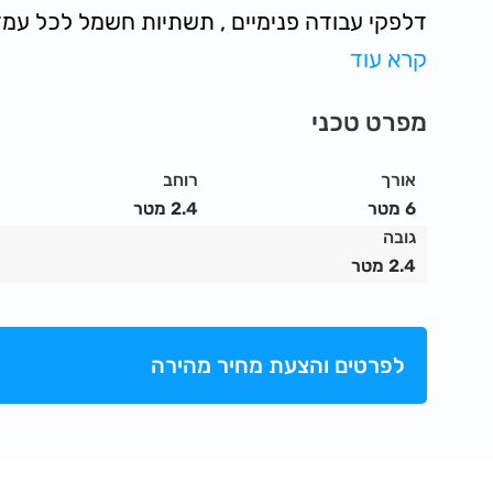
דלפקי עבודה פנימיים , תשתיות חשמל לכל עמ
קרא עוד
דלפקי עבודה חיצוניים , הכנה לשילוט.
רצפה ותקרה עץ , דלת מתכת ננעלת
מפרט טכני
מזגן 1.5 כ"ס.
מסופק עם 12 כסאות פלסטיק.
אורך
רוחב
6 מטר
2.4 מטר
גובה
2.4 מטר
לפרטים והצעת מחיר מהירה