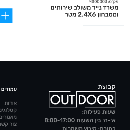
מק"ט: MS00003
משרד נייד משולב שירותים
ומטבחון 2.4X6 מטר
עמודים
אודות
קטלוגים
שעות פעילות:
מאמרים
א׳-ה׳ בין השעות 8:00-17:00
צור קשר
כתובת: קיבוץ משמרות