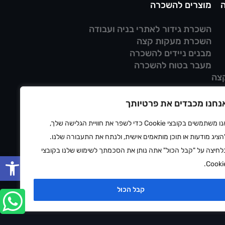
מוצרים להשכרה
השכרת גידור לאתרי בניה ועבודה
השכרת מעקות קצה
מבנים ניידים להשכרה
מעבר בטוח להשכרה
צה
נחנו מכבדים את פרטיותך
אנו משתמשים בקובצי Cookie כדי לשפר את חוויית הגלישה שלך,
הציג מודעות או תוכן מותאמים אישית, ולנתח את התעבורה שלנו.
לחיצה על "קבל הכול" אתה נותן את הסכמתך לשימוש שלנו בקובצי
פתח סרגל
Cookie
ניות פרטיות
תנאי שימוש
הצהרת נגישות
ⓒ 2026 OUTDOOR
קבל הכול