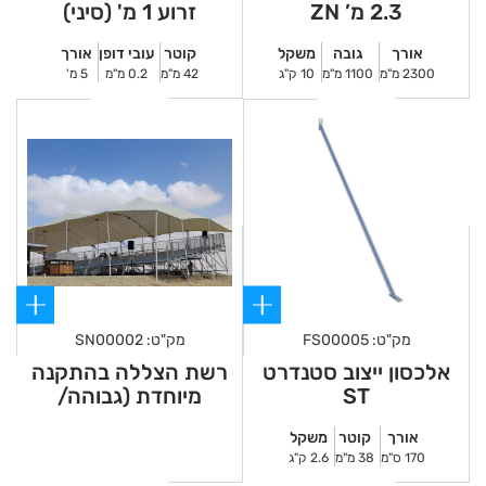
2.3 מ’ ZN
זרוע 1 מ' (סיני)
אורך
גובה
משקל
קוטר
עובי דופן
אורך
2300 מ"מ
1100 מ"מ
10 ק"ג
42 מ"מ
0.2 מ"מ
5 מ'
מק"ט: FS00005
מק"ט: SN00002
אלכסון ייצוב סטנדרט
רשת הצללה בהתקנה
ST
מיוחדת (גבוהה/
רחבה) להשכרה
אורך
קוטר
משקל
170 ס"מ
38 מ"מ
2.6 ק"ג