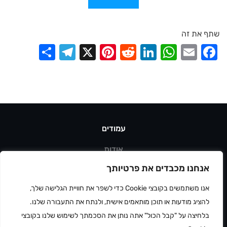
שתף את זה
elegram
Share
Pinterest
X
Reddit
LinkedIn
WhatsApp
Facebook
Email
עמודים
אודות
קטלוגים
אנחנו מכבדים את פרטיותך
מאמרים
אנו משתמשים בקובצי Cookie כדי לשפר את חוויית הגלישה שלך,
צור קשר
פתח סרגל
להציג מודעות או תוכן מותאמים אישית, ולנתח את התעבורה שלנו.
גידור זמני למכירה
בלחיצה על "קבל הכול" אתה נותן את הסכמתך לשימוש שלנו בקובצי