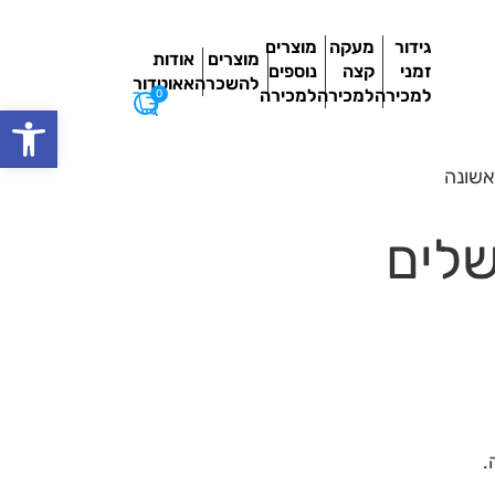
גידור
מעקה
מוצרים
מוצרים
אודות
זמני
קצה
נוספים
להשכרה
אאוטדור
למכירה
למכירה
למכירה
0
פתח סרגל
 לירושלים
.