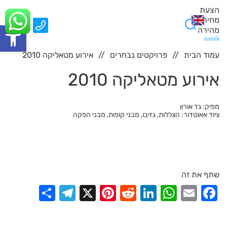
הצעת
מחיר
0
פתח סרגל
מהירה
עמוד הבית
פרויקטים נבחרים
אירוע מטאליקה 2010
אירוע מטאליקה 2010
מפיק: גד אורון
ציוד אאוטדור: הצללות, גזיבו, מבני קופות, מבני הפקה
שתף את זה
elegram
Share
Pinterest
X
Reddit
LinkedIn
WhatsApp
Facebook
Email