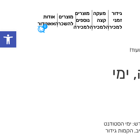
גידור
מעקה
מוצרים
מוצרים
אודות
זמני
קצה
נוספים
להשכרה
אאוטדור
למכירה
למכירה
למכירה
0
פתח סרגל
ווה, ימי
ש: ימי הסטודנט
ווה בתל אביב ובכפר סבא, פסטיבל האוכל eat תל אביב, הקמות גידור