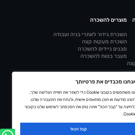
מוצרים להשכרה
השכרת גידור לאתרי בניה ועבודה
השכרת מעקות קצה
מבנים ניידים להשכרה
מעבר בטוח להשכרה
צה
נחנו מכבדים את פרטיותך
אנו משתמשים בקובצי Cookie כדי לשפר את חוויית הגלישה שלך,
הציג מודעות או תוכן מותאמים אישית, ולנתח את התעבורה שלנו.
לחיצה על "קבל הכול" אתה נותן את הסכמתך לשימוש שלנו בקובצי
Cookie
ניות פרטיות
תנאי שימוש
הצהרת נגישות
ⓒ 2026 OUTDOOR
קבל הכול