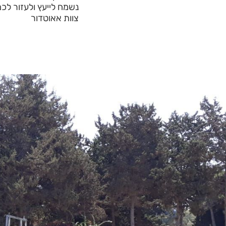
נשמח לייעץ ולעזור לכ
צוות אאוטדור