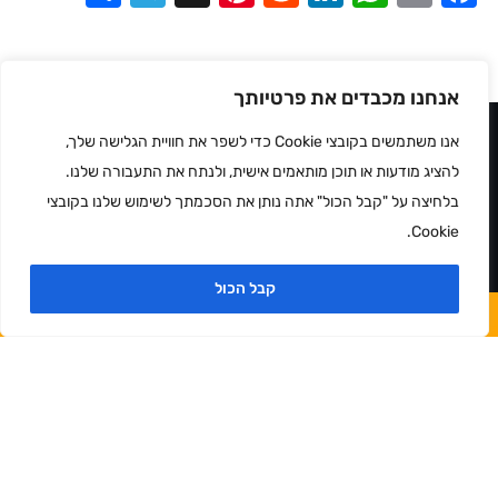
אנחנו מכבדים את פרטיותך
אנו משתמשים בקובצי Cookie כדי לשפר את חוויית הגלישה שלך,
עמודים
פתח סרגל
להציג מודעות או תוכן מותאמים אישית, ולנתח את התעבורה שלנו.
בלחיצה על "קבל הכול" אתה נותן את הסכמתך לשימוש שלנו בקובצי
אודות
Cookie.
קטלוגים
מאמרים
קבל הכול
צור קשר
הצעת מחיר מהירה
גידור זמני למכירה
כיסויים
מנשאים
סוגי בסיסים
סוגי עיגונים