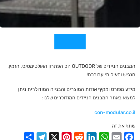
המבנים הניידים של OUTDOOR הם הפתרון האולטימטיבי, הזמין,
הנגיש והאיכותי עבורכם!
מידע מפורט ומקיף אודות המוצרים והבנייה המודולרית ניתן
למצוא באתר המבנים הניידים המודולרים שלנו:
con-modular.co.il
שתף את זה
elegram
Share
Pinterest
X
Reddit
LinkedIn
WhatsApp
Facebook
Email