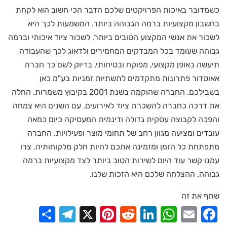
כשמדובר באיכות הפרויקטים שלכם הדבר הכי חשוב הוא לקחת
בחשבון מקצועיות ברמה הגבוהה ביותר. המשמעות לכך היא
לשכור את אנשי המקצוע הטובים ביותר, לשכור ציוד איכותי וברמה
גבוהה שעומד בכל המבדקים המחמירים ולדאוג לכך שהעבודה
תיעשה באופן מקצועי, מפוקח ובטיחותי. בדיוק לשם כך חברת
אאוטדור פתרונות מתקדמים לתשתיות זמניות בע"מ כאן
בשבילכם. החברה שהוקמה בשנת 2001 בקיבוץ משמרות, החלה
את דרכה כחברה להשכרת ציוד לאירועים. עם השנים היא צמחה
והפכה לקבוצה עסקית גדולה ודינמית המעסיקה כיום כמאה
עובדים ומציעה מגוון רחב של תחומי מוצר ופעילויות. החברה
מתפתחת כל הזמן ומזמינה אתכם להיות חלק מלקוחותיה. צרו
עמנו קשר עוד היום לשירות הטוב ביותר לצד מקצועיות ברמה
גבוהה. ההצלחה שלכם היא הזכות שלנו.
שתף את זה
elegram
Share
Pinterest
X
Reddit
LinkedIn
WhatsApp
Facebook
Email