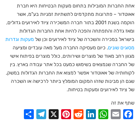
אחת החברות המובילות בתחום מעקות הבטיחות היא חברת
אאוטדור – פתרונות מתקדמים לתשתיות זמניות בע"מ, אשר
הוקמה בשנת 2001 בתור חברה המשכירה ציוד לאירועים גדולים,
ומאז גדלה והתפתחה והפכה להיות אחת החברות הגדולות
בישראל במכירה והשכרה של ציוד לאירועים וכן של
מעקות וגדרות
מסוגים שונים
. כיום מעסיקה החברה מעל מאה עובדים ומציעה
מגוון רחב מאוד של מוצרים ושירותים, כולל מוצרים בפיתוח אישי
של החברה שנמצאים בשימוש כמעט בכל אתר עבודה בארץ. בין
לקוחותיה של אאוטדור אפשר למצוא את החברות הגדולות במשק,
שגם הן מבינות שזהו המקום המומלץ ביותר לרכישה או השכרה
של ציוד לאירועים ומעקות בטיחות.
שתף את זה
elegram
Share
Pinterest
X
Reddit
LinkedIn
WhatsApp
Facebook
Email