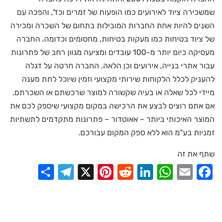
שמשכירה ציוד לאירועים כמו הופעות של זמרים וכד', והפכה עם
השנים להיות אחת החברות המובילות בתחום של השכרה ומכירה
של ציוד בטיחות כמו מעקות בטיחות, מחסומים וכדומה. החברה
מעסיקה כיום יותר מ-100 עובדים ומציעה מגוון רחב של פתרונות
עבור אתרי בנייה, אירועים וכן הלאה. החברה חרטה על דגלה
להעניק לכלל הלקוחות שירותי מקצועי וזמין שיוכל לתת מענה
מיידי לכל שאלה או בעיה שקשורה למוצר שרכשתם או השכרתם.
אם אתם רוצים לבצע את הרכישה במקום מקצועי שיספק לכם את
המוצר האיכותי ביותר – אאוטדור – פתרונות מתקדמים לתשתיות
זמניות בע"מ הוא ללא ספק המקום עבורכם.
שתף את זה
elegram
Share
Pinterest
X
Reddit
LinkedIn
WhatsApp
Facebook
Email