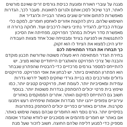
מגנה על עוברי האורח ומונעת כניסת גורמים זרים שאינם מורשים
לאתר, דבר שיכול לסכן אותם ולגרום לתאונות. מעבר לכך, הגדרות
מאפשרות לתחום אזורים שונים באתר הבנייה ולהגדיר את
השימוש שלהם. ניתן להקצות אזורים לאחסון חומרים, למקם כלי
עבודה כבדים, להגדיר נתיבי גישה לרכבים ועוד. חלוקה ברורה זו
מאפשרת סדר ויעילות במהלך הפרויקט, מפחיתה את הסיכון
להתנגשות או לפגיעה בציוד ומבטיחה שכל אחד מצוות העבודה
יודע היכן למצוא את הציוד לו הוא זקוק.
כך תבחרו את הגדר המתאימה לכם
בחירת הגדר המתאימה היא פעולה פשוטה שדורשת תכנון מוקדם
והבנה של צרכי הפרויקט והאתגרים הייחודיים שהוא מציב. יש
להתייחס למספר גורמים מרכזיים כדי להבטיח שהפתרון שנבחר
הוא הפתרון המתאים ביותר. יש לבחון את אופי הפרויקט. פרויקטים
גדולים ומורכבים כמו בניית גורדי שחקים למשל ידרשו גדרות
עמידות ומאסיביות יותר. לעומת זאת, פרויקטים קטנים יותר, כמו
שיפוץ בית פרטי יכולים להסתפק בגדרות פשוטות יותר. בנוסף
חשוב גם להתייחס למיקום האתר. אתרים הממוקמים באזורים
עירוניים צפופים ייהנו יותר מגדרות אטומות שיפחיתו רעש וימנעו
סקרנות. אתרים באזורים כפריים יכולים להסתפק בפתרונות
בסיסיים יותר. גורם נוסף הוא החומרים שבהם נעשה שימוש באתר.
אם באתר יש חומרים מזהמים או מסוכנים יש לוודא שהגדר אטומה
מספיק כדי למנוע דליפה שלהם החוצה. חשוב לזכור שעל מנת