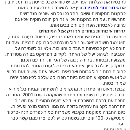
להבטיח את הצלחת הפרויקט יש לוודא שכל פריסת גדר זמנית בין
אם
גידור זמני למכירה
ובין אם להשכרה מתבצעת בהתאם
לתקנות המקומיות ושאכן התקבלו כל האישורים הנדרשים
מהרשויות. עמידה בתקנות אלו אינה רק חובה חוקית אלא גם
ערובה לאבטחת הפרויקט והסובבים אותו.
גדרות איכותיות בוחרים אך ורק אצל המומחים
שימוש בגדר זמנית איכותית באתרי בנייה, במיוחד בעונת הסתיו,
הוא צעד חשוב שמאפשר ניהול מוצלח של פרויקט הבנייה. צעד זה
תורם לא רק לבטיחות העובדים והציבור, אלא גם לשמירה על
הסביבה, לניהול יעיל של האתר ולקידום הפרויקט בצורה מסודרת,
מקצועית ובטוחה. בחירה נכונה של הגידור, יחד עם תכנון
מדוקדק, יכולה להפוך את האתגרים של עונת הסתיו להזדמנות
להוכיח רמת ניהול גבוהה ואחראית וכאשר אתם עושים זאת בליווי
של אנשי המקצוע הטובים ביותר הפרויקט שלכם ללא ספק יהיה
שמור ובטוח.
קבוצת אאוטדור פתרונות מתקדמים לתשתיות זמניות בע"מ היא
חברה פרטית, חדשנית ומתפתחת שהוקמה בשנת 2001. החברה
החלה את דרכה בהשכרת ציוד לאירועים המוניים ועם השנים
התרחבה לקבוצה עסקית גדולה עם מגוון תחומי מוצר ופעילות.
כיום החברה ממוקמת בקיבוץ משמרות סמוך לפרדס חנה-כרכור
ומעסיקה כ-100 עובדים. נשמח לסייע לכם, צרו עמנו קשר כבר
כעת.
שתף את זה