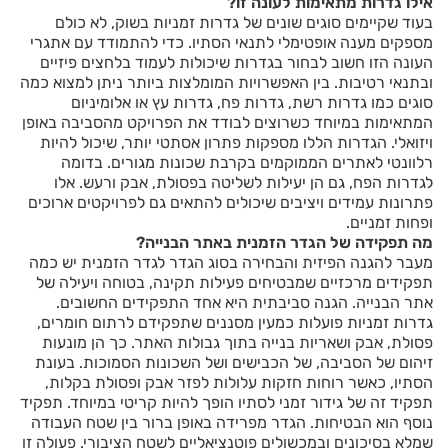
אילו גדרות מתאימות לעונה זו?
בעוד שקיימים סוגים שונים של גדרות זמניות בשוק, לא כולם
מספקים מענה אופטימלי לתנאי הסתיו. כדי להתמודד עם אתגרי
העונה הזו חשוב לבחור בגדרות שיכולות לעמוד בלחצים פיזיים
ובתנאי רטיבות. בין האפשרויות המומלצות ביותר ניתן למצוא כמה
סוגים כמו גדרות רשת, גדרות פח, גדרות עץ או אלומיניום
המתאימות במיוחד כשרוצים לבודד את הפרויקט מהסביבה באופן
ויזואלי. הגדרות הללו מספקות פתרון אסתטי יותר, שיכול להיות
רלוונטי לאתרים הממוקמים בקרבת שכונות מגורים. בדומה
לגדרות הפח, גם הן יעילות לשליטה בפסולת, אבק ורעש. אלו
פתרונות עמידים ויציבים שיכולים להתאים גם לפרויקטים ארוכים
ופחות זמניים.
מה תפקידה של הגדר הזמנית באתר הבנייה?
מעבר להגנה הפיזית והבחירה בסוג הגדר לגדר הזמנית יש כמה
תפקידים מרכזיים שמבטיחים פעילות תקינה, בטוחה ויעילה של
אתר הבנייה. הגנה סביבתית היא אחד התפקידים החשובים.
גדרות זמניות פועלות כמעין מסננים שתפקידם לרתום חומרים,
פסולת, אבק ושאריות בנייה בתוך גבולות האתר. כך הן מונעות
זיהום של הסביבה, של הכבישים ושל השכונות הסמוכות. בעונת
הסתיו, כאשר רוחות חזקות עלולות לפזר אבק ופסולת בקלות,
תפקיד זה של גידור זמני לסתיו הופך להיות קריטי במיוחד. תפקיד
נוסף הוא הבטיחות. הגדר מפרידה באופן ברור בין שטח העבודה
שמלא בסיכונים ובמכשולים פוטנציאליים לשטח הציבורי. פעולה זו