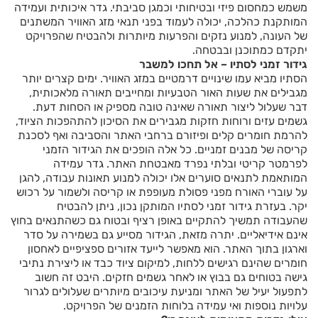
משמש כמחסום פיזי ובטיחותי וכמגן סביבתי. גדר איכותית ועמידה
המותקנת כהלכה, יכולה לעמוד בפני תנאי מזג האוויר המשתנים
של העונה, למנוע נזקים והפרעות מיותרות ולהבטיח שהפרויקט
יתקדם כמתוכנן ובבטחה.
גידור זמני לסתיו – אל תחכו למשבר
הסתיו מביא עמו שינויים דרמטיים במזג האוויר. ימים קצרים יותר
מגבילים את שעות האור הטבעיות ומחייבים תאורה מלאכותית,
דבר שעלול ליצור תאורה שאינה טובה מספיק או הסחות דעת.
גשמים עזים ורוחות חזקות מגבירים את הסיכון להתהפכות הציוד,
להרמת חומרים קלים ופיזורם ברחבי האתר והסביבה ואף לסכנת
קריסה של מבנים זמניים. כל אלה הופכים את הגידור הזמני
לפרמטר קריטי ובלתי נפרד מאבטחת האתר. גדר עמידה
המותאמת לתנאים סוערים אלו יכולה למנוע תאונות עבודה, להגן
על עוברי האורח מפני פסולת מעופפת או קריסה ולשמור על רכוש
יקר. בעזרת גידור זמני לסתיו המותקן נכון, ניתן להבטיח
שהעבודה תמשיך להתקיים באופן רציף ובטוח גם כשהתנאים בחוץ
אינם אידיאליים. יתרה מזאת, הגידור מסייע גם בשמירה על סדר
וארגון בתוך האתר. הוא מאפשר לייעד אזורים ספציפיים לאחסון
חומרים שהינם רגישים ללחות, למיקום ציוד כבד או ליצירת נתיבי
גישה בטוחים גם בבוץ או לאחר גשמים חזקים. היבט זה חשוב
לתפעול יעיל של האתר ומניעת עיכובים מיותרים שעלולים לגרור
עלויות נוספות ואי עמידה בלוחות הזמנים של הפרויקט.