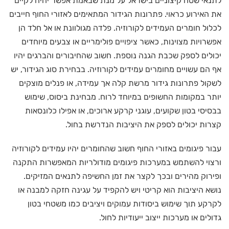
לתנאי שטח קיצוניים בישראל על מנת שבאמת אפשר יהיה לקיים
את האירוע כראוי. פתרונות הגידור המתאימים לאזורי החוף חייבים
לכלול חומרים העמידים לקורוזיה. פלדה מגולוונת או אל חלד הן
אפשרויות מצוינות, כאשר ציפויים פולימריים או צבעים מיוחדים
יכולים לספק שכבת הגנה נוספת. חשוב שהחיבורים והברגים יהיו
אף הם עשויים מחומרים עמידים לקורוזיה. בבחירת סוג הגידור, יש
לשקול פתרונות גידור מרשת קלה אך עמידה, או פנלים מוצקים
יותר במקומות החשופים במיוחד לרוח. מבחינת ביסוס, שימוש
בבסיסי בטון שקועים, עוגני קרקע ארוכים, או אפילו כלונסאות
קצרות יכולים לספק את היציבות הנדרשת בחול.
עבור פיגומים באזורי החוף חשוב שהחומרים יהיו עמידים לקורוזיה
ורצוי להשתמש במערכות פיגומים מודולריות המאפשרות התקנה
ופירוק מהירים ובכך לקצר את זמן החשיפה לתנאים המזיקים.
נושא היציבות הוא קריטי ויש להקפיד על עגינה חזקה למבנה או
לקרקע תוך שימוש ביסודות עמוקים ויציבים כמו משטחי בטון
גדולים או מערכות ייצוב ייעודיות לחול.