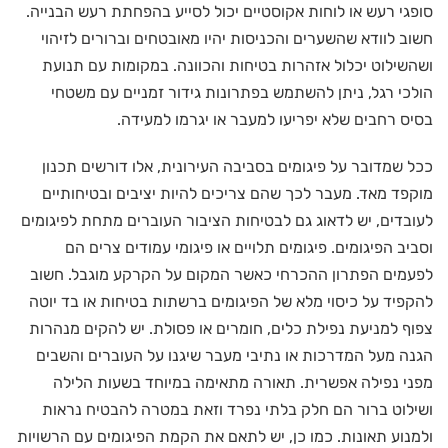
סופגי רעש או לוחות אקוסטיים יכול לסייע בהפחתת רעש הבנייה.
חשוב לוודא שהשערים והכניסות יהיו מאובטחים וברורים לזיהוי
ושהשילוט יכלול אזהרות בטיחות והכוונה. במקומות עם תנועת
הולכי רגל, ניתן להשתמש בפתרונות גידור זמניים עם משטחי
בסיס רחבים שלא יפריעו למעבר או יגרמו למעידה.
ככל שמדובר על פיגומים בסביבה העירונית, אלו דורשים תכנון
מוקפד מאד. מעבר לכך שהם צריכים להיות יציבים ובטיחותיים
לעובדים, יש לדאוג גם לבטיחות הציבור העוברים מתחת לפיגומים
וסביב הפיגומים. פיגומים תלויים או פיגומי עמודים צרים הם
לפעמים הפתרון ההכרחי כאשר המקום על הקרקע מוגבל. חשוב
להקפיד על כיסוי מלא של הפיגומים ברשתות בטיחות או בד יוטה
צפוף למניעת נפילת כלים, חומרים או פסולת. יש להקים מנהרות
הגנה מעל המדרכות או נתיבי מעבר שיגנו על העוברים והשבים
מפני נפילה אפשרית. תאורה מתאימה במיוחד בשעות הלילה
ושילוט ברור הם חלק בלתי נפרד וזאת במטרה להבטיח נראות
ולמנוע תאונות. כמו כן, יש לתאם את הקמת הפיגומים עם הרשויות