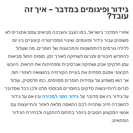
גידור ופיגומים במדבר – איך זה
עובד?
אזורי המדבר בישראל, כמו הנגב והערבה מביאים עמם אתגרים לא
פשוטים עבור גידור ופיגומים. שינויי טמפרטורה קיצוניים בין יום
ללילה גורמים להתפשטות והתכווצות של חומרים, מה שעלול
להחליש חיבורים ולגרום לשחיקה לאורך זמן. סופות החול מביאות
עמן חלקיקי אבק ושחיקה אגרסיבית ומפחיתות את הראות. היובש
הקיצוני אמנם מפחית את בעיית הקורוזיה בהשוואה לאזורי חוף,
אך הוא משפיע על עמידות חומרים מסוימים, כמו פלסטיק, ועלול
לגרום להתייבשות סדקים בחומרים מבוססי מלט ולכן ככל שמדובר
על גידור בין אם מדובר על
גידור זמני למכירה
ובין אם על גידור
להשכרה חייב שתהיה לכם התאמה מלאה לאזור והתייעצות עם
אנשי המקצוע הטובים ביותר בתחום להתקנה ולבחירת הגידור
המתאים.