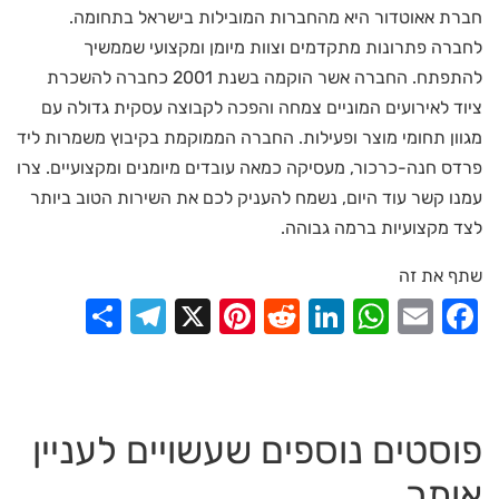
חברת אאוטדור היא מהחברות המובילות בישראל בתחומה.
לחברה פתרונות מתקדמים וצוות מיומן ומקצועי שממשיך
להתפתח. החברה אשר הוקמה בשנת 2001 כחברה להשכרת
ציוד לאירועים המוניים צמחה והפכה לקבוצה עסקית גדולה עם
מגוון תחומי מוצר ופעילות. החברה הממוקמת בקיבוץ משמרות ליד
פרדס חנה-כרכור, מעסיקה כמאה עובדים מיומנים ומקצועיים. צרו
עמנו קשר עוד היום, נשמח להעניק לכם את השירות הטוב ביותר
לצד מקצועיות ברמה גבוהה.
שתף את זה
elegram
Share
Pinterest
X
Reddit
LinkedIn
WhatsApp
Facebook
Email
פוסטים נוספים שעשויים לעניין
אותך