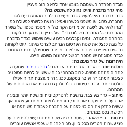
מגדר הפרדה משעממת בצבע אחד וללא כיתוב מעניין.
מהי גדר מדברת והיכן נהוג להשתמש בה?
גדר מדברת היא למעשה גדר מעוצבת, לרוב ממותגת עם לוגו
החברה, סלוגן או משפט כלשהו ואפילו הנעה כלשהי לפעולה כמו
"מהו להירשם לשנת הלימודים הקרובה" או מספר טלפון של משרד
המכירות של החברה בשילוט נדל"ן של בניין חדש העומד לקום
במתחם המגודר. יזמים וקבלנים רבים עושים שימוש בגדר מדברת
על מנת לנצל את שטח הפרסום הנרחב לצרכי מיתוג, גיוס לקוחות
חדשים הצופים בפרסום או לצרכי מכירת שטחים/דירות במתחם.
לגדר מסוג זה יש מספר רב של יתרונות משמעותיים.
היתרונות של גדר מעוצבת:
בולטת יותר
– הגדר המדברת היא כמו כל
גדר בטיחות
שנועדה
לתחום מתחם מסוים, לרוב מתחמי בניה שעשויים להיות מסוכנים
לציבור המתגורר ועובר במקום. לכן, גדר מעוצבת תהיה אפילו
בולטת יותר מגדר בטיחות רגילה ולכן גם תגביר את הבטיחות של
המתחם.
מיתוג
– גדר מעוצבת נחשבת לאטרקטיבית ומושכת יותר ומציגה
את בעלי הפרויקט באור חיוני, תורמת לחיזוק המותג ועוצמתו ואף
עשויה לחזק את הסיכוי לפנות אל החברה לעבודה משותפת או
רכישת נכס במתחם.
פרסום
– כפי שאמרנו, שטח הבניה של המתחם עשוי להתפרס על
פני עשרות מטרים מכל כיוון. סביר להניח שאלפי אנשים עוברים