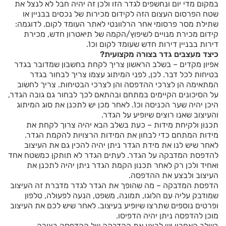
במקום מדי יום ונחשפים לגדר הזו ולכן זה יהיה חבל לא לנצל את
שטח הפרסום העצום הזה לקידום מכירות של נכסים בבניין או
שתילת מסר פרסומי אחר הרלוונטי לאתר העומד לקום. לדוגמה:
קידום מכירת מנויים לשיפוץ/הקמה של תיאטרון חדש, מכירת
דירות בבניין דירות חדש שעומד לקום וכו'.
כיצד מעצבים גדר בצורה מקצועית?
אפיון מקדים – בשלב הראשון צריך לקחת בחשבון שמדובר בגדר
בטיחות לכל דבר. לכן, לפני המיתוג עצמו צריך לבחור בגדר
המתאימה הן לצרכי ההדפסה והן לצרכי הבטיחות. צריך לחשוב
על הסיכונים הקיימים במתחם ובהתאם לכך לבחור גם גובה הגדר,
היכן יהיה שער הכניסה וכו'. לאחר מכן יש לתכנן את סוג המיתוג
והעיצוב שאנו רוצים שיופיע על הגדר.
תכנון ולקיחת מידות – כעת בשלב הבא יהיה צרוך לקחת את
מידות המתחם כדי לבחון את המידות הרצויות להקמת הגדר.
לאחר שיש לנו את מידת הגדר ניתן יהיה להכין גם את העיצוב
להדפסת המדבקה על הגדר. לעתים הגדר לא תותקן כמשטח אחד
ואחיד ולכן רק לאחר תכנון הקמת הגדר ניתן יהיה לתכנן את
העיצוב ולבצע את ההדפסה.
הדפסת המדבקה – מה שהופך את הגדר לגדר מדברת זה העיצוב
שמודבק עליה עם הלוגו, תמונה, משפט, הנעה לפעולה, טלפון
ופרטים נוספים שתרצו שיופיע בעיצוב. לאחר שיש לכם את העיצוב
מוכן להדפסה ניתן יהיה הדפיסו.
בשלב האחרון יש לבצע את ההדבקה של ההדפסה בצורה